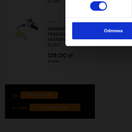
brutto
AUDI
MEHENKER®
Odmowa
PIERŚCIENIE
NASTAWNIKA AUDI
2.0 ALT
129,00 zł
brutto
tel.
+48 732 760 770
Pokaż numer
e-mail:
biuro@mehenker.com
Pokaż e-mail