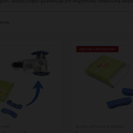
iem i wyboru części gwarantujących długotrwałą i bezpieczną eksplo
uktów.
Zapytaj o dostępność
 (VW)
ŚLIZGI ŁAŃCUCHA ROZRZĄDU