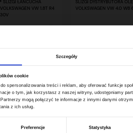
 ŚLIZGI ŁAŃCUCHA
ŚLIZGI DYSTRYBUTORA OL
VOLKSWAGEN VW 1.8T R4
VOLKSWAGEN VW 4.0 W8 6.
 30V
ł
329,00 zł
brutto
Szczegóły
 z 2 pozycji
 plików cookie
do spersonalizowania treści i reklam, aby oferować funkcje sp
ormacje o tym, jak korzystasz z naszej witryny, udostępniamy p
Partnerzy mogą połączyć te informacje z innymi danymi otrzym
nia z ich usług.
Preferencje
Statystyka