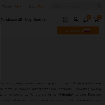
Waluta:
PLN
Język:
PL
0
0
Fundusze UE
Blog
Kontakt
Zmień kraj
od precyzyjnego prowadzenia napędu rozrządu. Wyeksploatowane
co może skutkować przeskoczeniem łańcucha i poważną awarią
dzone komponenty. W ofercie
firmy Mehenker
znajdą Państwo
 w najtrudniejszych warunkach. Zapraszamy do zapoznania się z