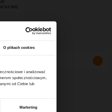
EJU
0 6.3 W12
O plikach cookies
1
ołecznościowe i analizować
artnerom społecznościowym,
anymi od Ciebie lub
Marketing