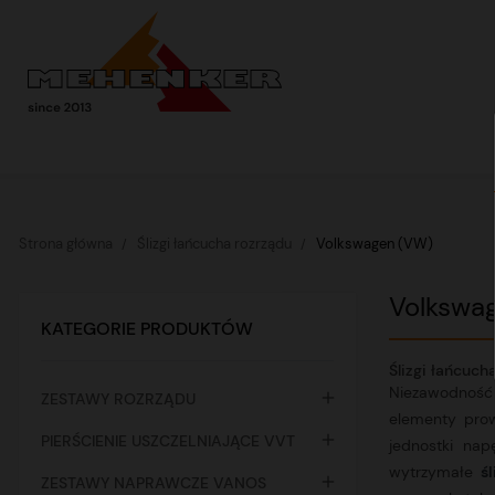
Strona główna
Ślizgi łańcucha rozrządu
Volkswagen (VW)
Volkswa
KATEGORIE PRODUKTÓW
Ślizgi łańcuc
Niezawodność 

ZESTAWY ROZRZĄDU
elementy pro

PIERŚCIENIE USZCZELNIAJĄCE VVT
jednostki na
wytrzymałe
ś

ZESTAWY NAPRAWCZE VANOS