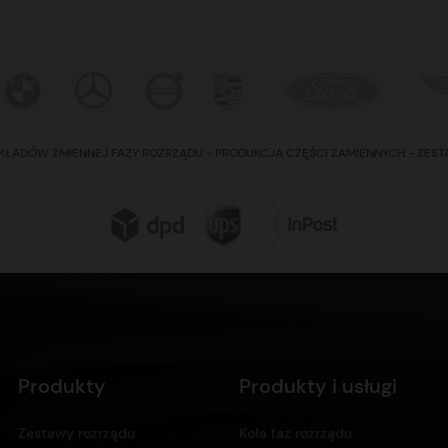
KŁADÓW ZMIENNEJ FAZY ROZRZĄDU - PRODUKCJA CZĘŚCI ZAMIENNYCH - ZES
Produkty
Produkty i usługi
Zestawy rozrządu
Koła faz rozrządu