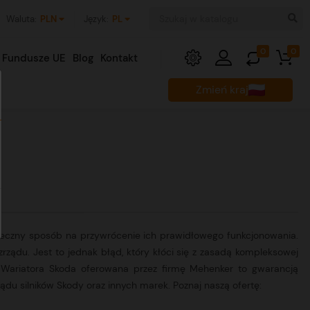
Waluta:
PLN
Język:
PL
0
0
Fundusze UE
Blog
Kontakt
Zmień kraj
uteczny sposób na przywrócenie ich prawidłowego funkcjonowania.
rządu. Jest to jednak błąd, który kłóci się z zasadą kompleksowej
a Wariatora Skoda oferowana przez firmę Mehenker to gwarancją
ądu silników Skody oraz innych marek. Poznaj naszą ofertę: