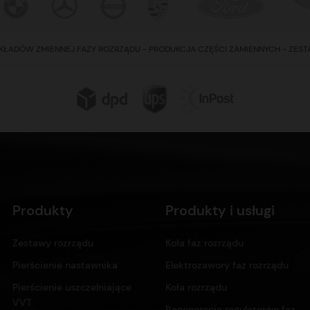
KŁADÓW ZMIENNEJ FAZY ROZRZĄDU - PRODUKCJA CZĘŚCI ZAMIENNYCH - ZES
Produkty
Produkty i usługi
Zestawy rozrządu
Koła faz rozrządu
Pierścienie nastawnika
Elektrozawory faz rozrządu
Pierścienie uszczelniające
Koła rozrządu
VVT
Regeneracja regulatorów faz