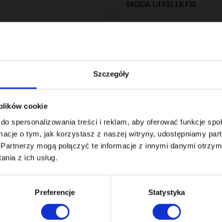
SKODA 1.4 FSI 1.6 FSI
 zł
899,00 zł
brutto
Szczegóły
 plików cookie
do spersonalizowania treści i reklam, aby oferować funkcje sp
ormacje o tym, jak korzystasz z naszej witryny, udostępniamy p
Partnerzy mogą połączyć te informacje z innymi danymi otrzym
nia z ich usług.
Preferencje
Statystyka
 REGULATORÓW FAZ ROZRZĄDU
REGENERACJA REGULATORÓW FA