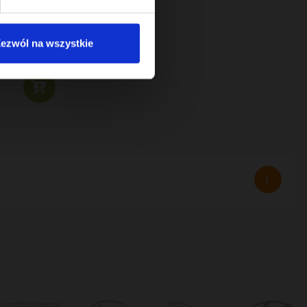
A FAZ VAG
ezwól na wszystkie
1