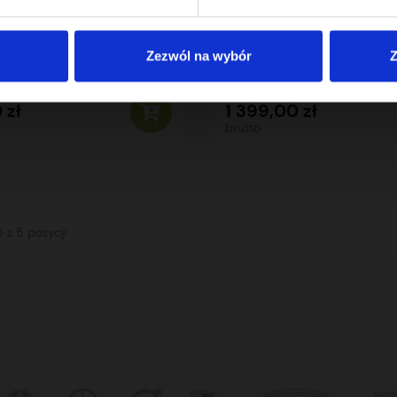
JA WARIATORA SKODA 2.0
REGENERACJA REGULATOR
2.0 TDI
Zezwól na wybór
Z
 zł
1 399,00 zł
brutto
 z 5 pozycji