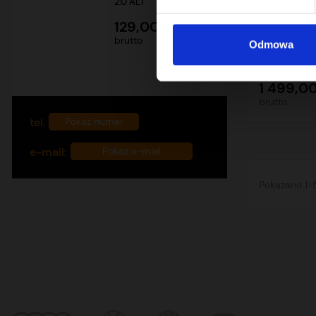
2.0 ALT
REGENERAC
129,00 zł
ALT
brutto
Odmowa
1 499,00
brutto
tel.
+48 732 760 770
Pokaż numer
e-mail:
biuro@mehenker.com
Pokaż e-mail
Pokazano 1-5