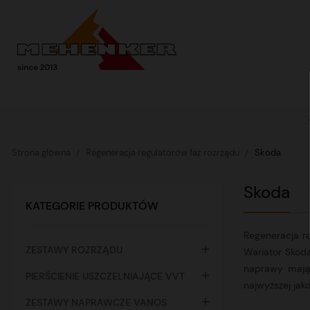
Strona główna
Regeneracja regulatorów faz rozrządu
Skoda
Skoda
KATEGORIE PRODUKTÓW
Regeneracja r

ZESTAWY ROZRZĄDU
Wariator Skoda
naprawy mając

PIERŚCIENIE USZCZELNIAJĄCE VVT
najwyższej jak

ZESTAWY NAPRAWCZE VANOS