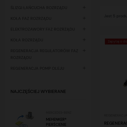

ŚLIZGI ŁAŃCUCHA ROZRZĄDU
Jest 5 prod

KOŁA FAZ ROZRZĄDU

ELEKTROZAWORY FAZ ROZRZĄDU

KOŁA ROZRZĄDU
Zapytaj o d

REGENERACJA REGULATORÓW FAZ
ROZRZĄDU

REGENERACJA POMP OLEJU
NAJCZĘŚCIEJ WYBIERANE
MERCEDES-BENZ
REGENERACJA
MEHENKER®
REGENERAC
PIERŚCIENIE