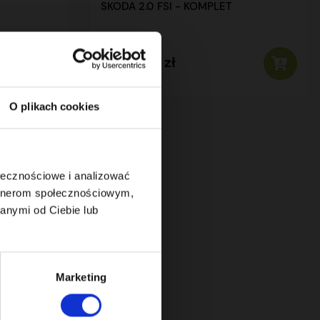
SKODA 2.0 FSI - KOMPLET
1 499,00 zł
brutto
O plikach cookies
ołecznościowe i analizować
artnerom społecznościowym,
anymi od Ciebie lub
Marketing
Z ROZRZĄDU