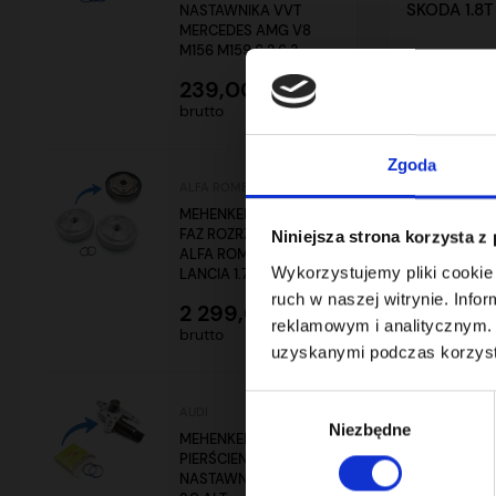
SKODA 1.8T
NASTAWNIKA VVT
MERCEDES AMG V8
M156 M159 6.2 6.3
239,00 zł
1 499,00
brutto
brutto
Zgoda
ALFA ROMEO
MEHENKER® KOŁO
FAZ ROZRZĄDU VVT
Niniejsza strona korzysta z
ALFA ROMEO /
Wykorzystujemy pliki cookie 
LANCIA 1.75 TBI 1.8 R4
ruch w naszej witrynie. Inf
2 299,00 zł
reklamowym i analitycznym. 
brutto
uzyskanymi podczas korzysta
Wybór
AUDI
Niezbędne
zgody
MEHENKER®
PIERŚCIENIE
NASTAWNIKA AUDI
REGENERACJA