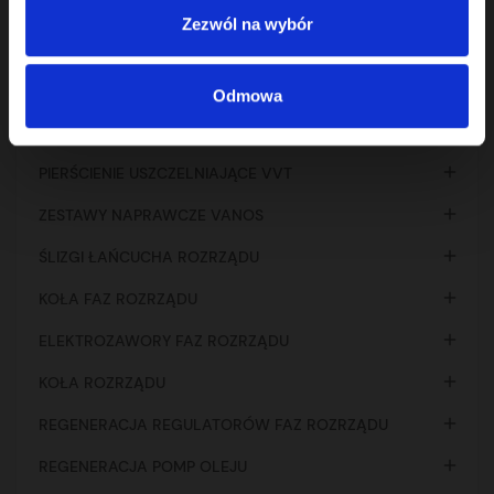
Zezwól na wybór
KATEGORIE PRODUKTÓW
Odmowa

ZESTAWY ROZRZĄDU

PIERŚCIENIE USZCZELNIAJĄCE VVT

ZESTAWY NAPRAWCZE VANOS

ŚLIZGI ŁAŃCUCHA ROZRZĄDU

KOŁA FAZ ROZRZĄDU

ELEKTROZAWORY FAZ ROZRZĄDU

KOŁA ROZRZĄDU

REGENERACJA REGULATORÓW FAZ ROZRZĄDU

REGENERACJA POMP OLEJU