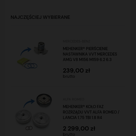
NAJCZĘŚCIEJ WYBIERANE
MERCEDES-BENZ
MEHENKER® PIERŚCIENIE
NASTAWNIKA VVT MERCEDES
AMG V8 M156 M159 6.2 6.3
239,00 zł
brutto
ALFA ROMEO
MEHENKER® KOŁO FAZ
ROZRZĄDU VVT ALFA ROMEO /
LANCIA 1.75 TBI 1.8 R4
2 299,00 zł
brutto