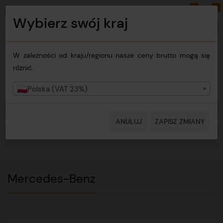
0
0
PLN
PL
Wybierz swój kraj
Zmień kraj
W zależności od kraju/regionu nasze ceny brutto mogą się
różnić.
Polska (VAT 23%)
ANULUJ
ZAPISZ ZMIANY
MENU
Mercedes-Benz