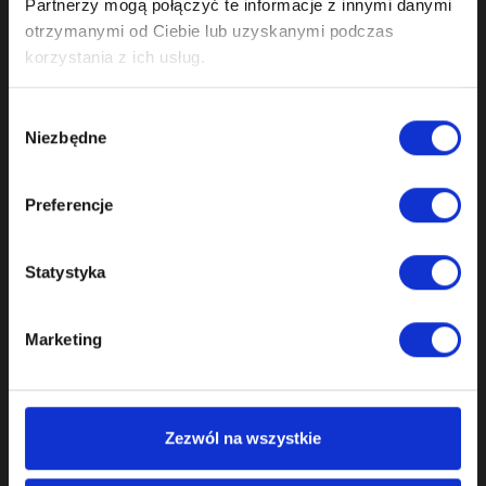
Partnerzy mogą połączyć te informacje z innymi danymi
otrzymanymi od Ciebie lub uzyskanymi podczas
korzystania z ich usług.
MERCEDES-BENZ
Wybór
MEHENKER® ZESTAW NAPRAWCZY NASTAWNIKÓW
Niezbędne
zgody
FAZ MERCEDES AMG M176 M177 M178
Preferencje
3 999,00 zł
brutto
Statystyka
Marketing
Pokazano 1-4 z 4 pozycji
Zezwól na wszystkie
1