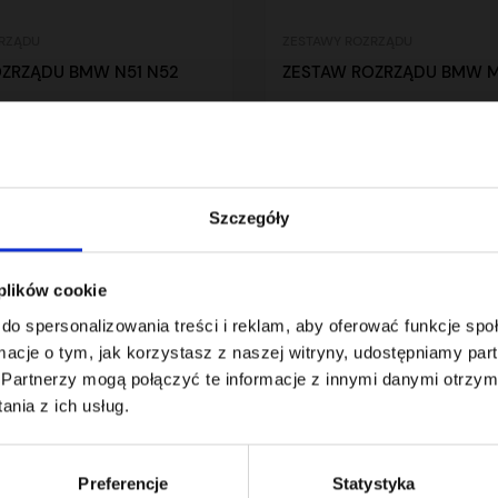
RZĄDU
ZESTAWY ROZRZĄDU
ZRZĄDU BMW N51 N52
ZESTAW ROZRZĄDU BMW M
0,00 zł
brutto
Szczegóły
 plików cookie
do spersonalizowania treści i reklam, aby oferować funkcje sp
 z 2 pozycji
ormacje o tym, jak korzystasz z naszej witryny, udostępniamy p
Partnerzy mogą połączyć te informacje z innymi danymi otrzym
nia z ich usług.
Preferencje
Statystyka