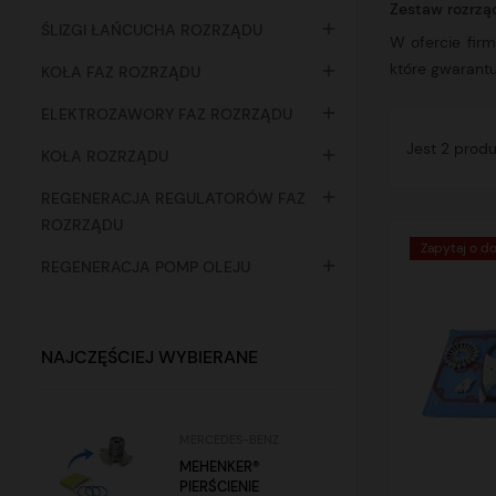
Zestaw rozrzą

ŚLIZGI ŁAŃCUCHA ROZRZĄDU
W ofercie fi
które gwarantu

KOŁA FAZ ROZRZĄDU

ELEKTROZAWORY FAZ ROZRZĄDU
Jest 2 prod

KOŁA ROZRZĄDU

REGENERACJA REGULATORÓW FAZ
ROZRZĄDU
Zapytaj o d

REGENERACJA POMP OLEJU
NAJCZĘŚCIEJ WYBIERANE
MERCEDES-BENZ
MEHENKER®
PIERŚCIENIE