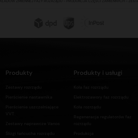
KŁADÓW ZMIENNEJ FAZY ROZRZĄDU - PRODUKCJA CZĘŚCI ZAMIENNYCH - ZES
Produkty
Produkty i usługi
Zestawy rozrządu
Koła faz rozrządu
Pierścienie nastawnika
Elektrozawory faz rozrządu
Pierścienie uszczelniające
Koła rozrządu
VVT
Regeneracja regulatorów faz
Zestawy naprawcze Vanos
rozrządu
Ślizgi łańcucha rozrządu
Produkcja