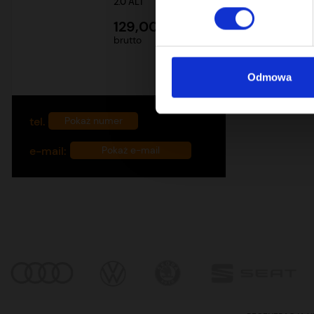
2.0 ALT
129,00 zł
brutto
Odmowa
tel.
+48 732 760 770
Pokaż numer
e-mail:
biuro@mehenker.com
Pokaż e-mail