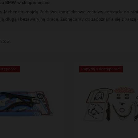
du BMW w sklepie online
rmy Mehenker znajdą Państwo kompleksowe
zestawy rozrządu
do siln
ją długą i bezawaryjną pracę. Zachęcamy do zapoznania się z naszą o
uktów.
ostępność
Zapytaj o dostępność