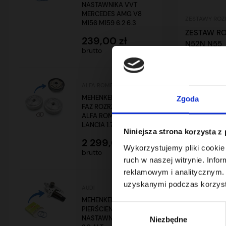
NASTAWNIKA VVT
MERCEDES AMG V8
ZESTAWY ROZ
M156 M159 6.2 6.3
ZESTAW RO
239,00 zł
N52N N55
brutto
0,00 zł
ALFA ROMEO
brutto
MEHENKER® KOŁO
Zgoda
FAZ ROZRZĄDU VVT
ALFA ROMEO /
LANCIA 1.75 TBI 1.8 R4
Niniejsza strona korzysta z
2 299,00 zł
Wykorzystujemy pliki cookie 
Pokazano 1-2
brutto
ruch w naszej witrynie. Inf
reklamowym i analitycznym. 
uzyskanymi podczas korzysta
AUDI
MEHENKER®
Wybór
PIERŚCIENIE
NASTAWNIKA AUDI
Niezbędne
zgody