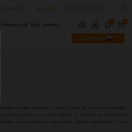
Waluta:
PLN
Język:
PL
0
0
Fundusze UE
Blog
Kontakt
Zmień kraj
wego na wałki rozrządu w silniku. Składa się on z paska rozrządu,
zacja ruchu zaworów z ruchem tłoków, co pozwala na prawidłowe
mochodów jest niezbędnym elementem układu napędowego i jego