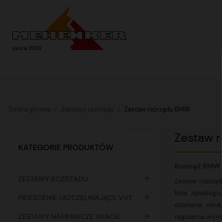
Strona główna
Zestawy rozrządu
Zestaw rozrządu BMW
Zestaw 
KATEGORIE PRODUKTÓW
Rozrząd BMW

ZESTAWY ROZRZĄDU
Zestaw rozrząd
koła zębatego

PIERŚCIENIE USZCZELNIAJĄCE VVT
działanie sil

ZESTAWY NAPRAWCZE VANOS
regularna wymi