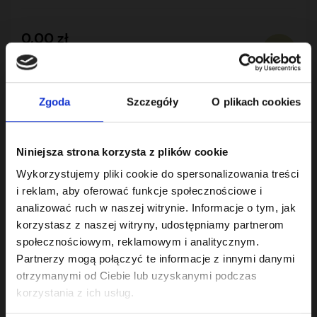
0,00 zł
brutto
Zgoda
Szczegóły
O plikach cookies
Pokazano 1-1 z 1 pozycji
Niniejsza strona korzysta z plików cookie
1
Wykorzystujemy pliki cookie do spersonalizowania treści
i reklam, aby oferować funkcje społecznościowe i
analizować ruch w naszej witrynie. Informacje o tym, jak
korzystasz z naszej witryny, udostępniamy partnerom
KATEGORIE PRODUKTÓW
społecznościowym, reklamowym i analitycznym.
Partnerzy mogą połączyć te informacje z innymi danymi
otrzymanymi od Ciebie lub uzyskanymi podczas

ZESTAWY ROZRZĄDU
korzystania z ich usług.

PIERŚCIENIE USZCZELNIAJĄCE VVT