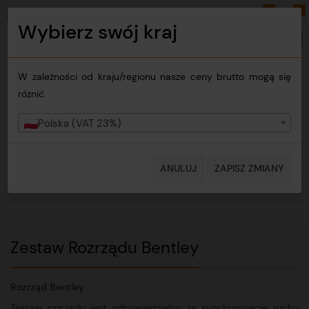
0
0
PLN
PL
Wybierz swój kraj
Zmień kraj
W zależności od kraju/regionu nasze ceny brutto mogą się
różnić.
Polska (VAT 23%)
ANULUJ
ZAPISZ ZMIANY
MENU
Zestaw Rozrządu Bentley
Rozrząd Bentley
Zestaw rozrządu jest odpowiedzialny za synchronizację ruchu