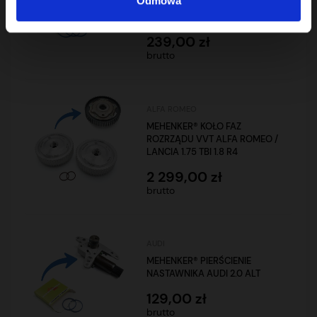
Odmowa
NASTAWNIKA VVT MERCEDES
AMG V8 M156 M159 6.2 6.3
239,00 zł
brutto
ALFA ROMEO
MEHENKER® KOŁO FAZ
ROZRZĄDU VVT ALFA ROMEO /
LANCIA 1.75 TBI 1.8 R4
2 299,00 zł
brutto
AUDI
MEHENKER® PIERŚCIENIE
NASTAWNIKA AUDI 2.0 ALT
129,00 zł
brutto