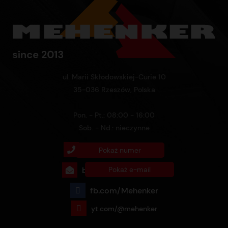
ul. Marii Skłodowskiej-Curie 10
35-036 Rzeszów, Polska
Pon. - Pt.: 08:00 - 16:00
Sob. - Nd.: nieczynne
+48 732 760 770
Pokaż numer
biuro@mehenker.com
Pokaż e-mail
fb.com/Mehenker
yt.com/@mehenker