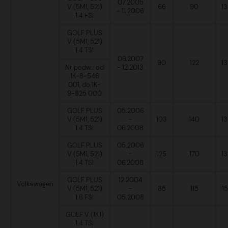
07.2005
V (5M1, 521)
66
90
1
- 11.2006
1.4 FSI
GOLF PLUS
V (5M1, 521)
1.4 TSI
06.2007
90
122
1
Nr podw.: od
- 12.2013
1K-8-546
001, do 1K-
9-825 000
GOLF PLUS
05.2006
V (5M1, 521)
-
103
140
1
1.4 TSI
06.2008
GOLF PLUS
05.2006
V (5M1, 521)
-
125
170
1
1.4 TSI
06.2008
GOLF PLUS
12.2004
Volkswagen
V (5M1, 521)
-
85
115
1
1.6 FSI
05.2008
GOLF V (1K1)
1.4 TSI