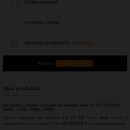
SZYBKA DOSTAWA
PŁATNOŚCI ONLINE
GWARANCJA PRODUKTU:
24 MIESIĄCE
Pomoc:
+48 732 760 770
Pokaż numer
Opis produktu
Kompletny zestaw rozrządu do silników Seat 1.4 1.6 TSI CAXA,
CNVA, CAXC, CMSA, CMSB
Zestaw rozrządu do silników
1.4 1.6 TSI
marki
Seat
razem z
regulatorem faz rozrządu firmy
MEHENKER
w wersji wzmocnionej.