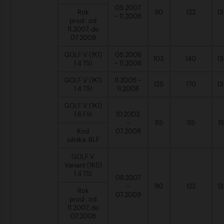
05.2007
Rok
90
122
1
- 11.2008
prod.: od
11.2007, do
07.2008
GOLF V (1K1)
05.2006
103
140
1
1.4 TSI
- 11.2008
GOLF V (1K1)
11.2005 -
125
170
1
1.4 TSI
11.2008
GOLF V (1K1)
1.6 FSI
10.2003
-
85
115
1
Kod
07.2008
silnika: BLF
GOLF V
Variant (1K5)
1.4 TSI
06.2007
-
90
122
1
Rok
07.2009
prod.: od
11.2007, do
07.2008