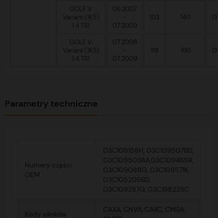
GOLF V
06.2007
Variant (1K5)
-
103
140
1
1.4 TSI
07.2009
GOLF V
07.2008
Variant (1K5)
-
118
160
1
1.4 TSI
07.2009
Parametry techniczne
03C109158H, 03C109507BD,
03C109509AA,03C109469R,
Numery części
03C109088G, 03C109571K,
OEM
03C105209BD,
03C109287G, 03C198229C
CAXA, CNVA, CAXC, CMSA,
Kody silników