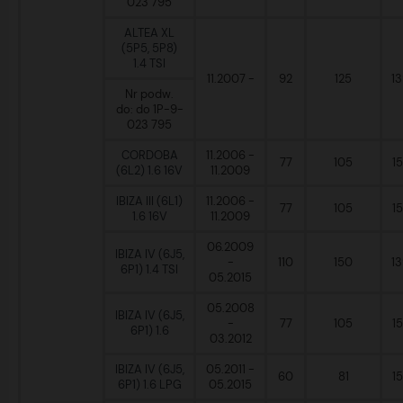
023 795
ALTEA XL
(5P5, 5P8)
1.4 TSI
11.2007 -
92
125
1
Nr podw.
do: do 1P-9-
023 795
CORDOBA
11.2006 -
77
105
1
(6L2) 1.6 16V
11.2009
IBIZA III (6L1)
11.2006 -
77
105
1
1.6 16V
11.2009
06.2009
IBIZA IV (6J5,
-
110
150
1
6P1) 1.4 TSI
05.2015
05.2008
IBIZA IV (6J5,
-
77
105
1
6P1) 1.6
03.2012
IBIZA IV (6J5,
05.2011 -
60
81
1
6P1) 1.6 LPG
05.2015