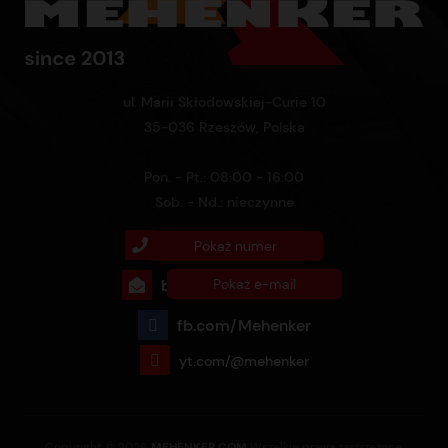
ul. Marii Skłodowskiej-Curie 10
35-036 Rzeszów, Polska
Pon. - Pt.: 08:00 - 16:00
Sob. - Nd.: nieczynne
+48 732 760 770
Pokaż numer
biuro@mehenker.com
Pokaż e-mail
fb.com/Mehenker
yt.com/@mehenker
Copyright © 2026
MEHENKER.COM
Wszelkie prawa zastrzeżone.