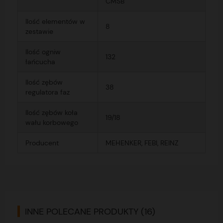
CMSB
Ilość elementów w
8
zestawie
Ilość ogniw
132
łańcucha
Ilość zębów
38
regulatora faz
Ilość zębów koła
19/18
wału korbowego
Producent
MEHENKER, FEBI, REINZ
INNE POLECANE PRODUKTY (16)