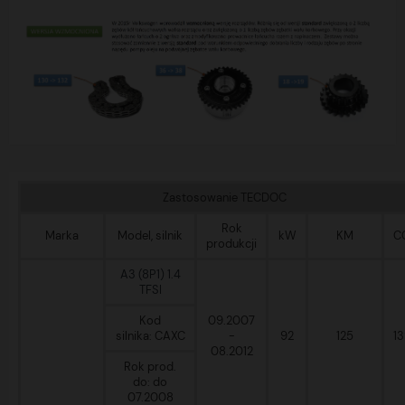
Zastosowanie TECDOC
Rok
Marka
Model, silnik
kW
KM
C
produkcji
A3 (8P1) 1.4
TFSI
Kod
09.2007
silnika: CAXC
-
92
125
1
08.2012
Rok prod.
do: do
07.2008