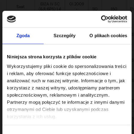
IBIZA IV SC
01.2009
Seat
(6J1, 6P5) 1.4
-
110
150
1
TSI
05.2015
IBIZA IV SC
06.2009
(6J1, 6P5) 1.4
-
132
1
Zgoda
Szczegóły
O plikach cookies
180
TSI Cupra
05.2015
07.2008
Niniejsza strona korzysta z plików cookie
IBIZA IV SC
-
77
105
1
(6J1, 6P5) 1.6
05.2015
Wykorzystujemy pliki cookie do spersonalizowania treści
i reklam, aby oferować funkcje społecznościowe i
IBIZA IV SC
05.2011 -
(6J1, 6P5) 1.6
60
81
1
analizować ruch w naszej witrynie. Informacje o tym, jak
05.2015
LPG
korzystasz z naszej witryny, udostępniamy partnerom
społecznościowym, reklamowym i analitycznym.
IBIZA IV ST
02.2012 -
(6J8, 6P8) 1.4
110
150
1
Partnerzy mogą połączyć te informacje z innymi danymi
05.2015
TSI
otrzymanymi od Ciebie lub uzyskanymi podczas
IBIZA IV ST
02.2012 -
korzystania z ich usług.
77
105
1
(6J8, 6P8) 1.6
05.2015
LEON (1P1)
Wybór