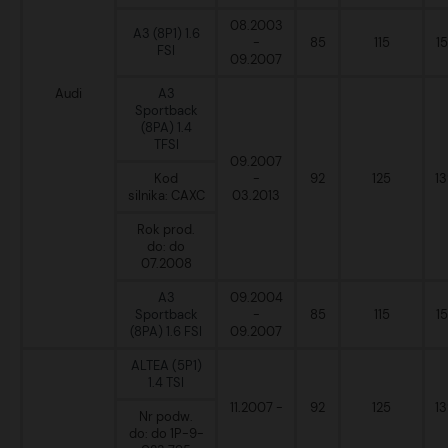
08.2003
A3 (8P1) 1.6
-
85
115
1
FSI
09.2007
Audi
A3
Sportback
(8PA) 1.4
TFSI
09.2007
Kod
-
92
125
1
silnika: CAXC
03.2013
Rok prod.
do: do
07.2008
A3
09.2004
Sportback
-
85
115
1
(8PA) 1.6 FSI
09.2007
ALTEA (5P1)
1.4 TSI
11.2007 -
92
125
1
Nr podw.
do: do 1P-9-