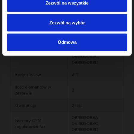
Zezwól na wszystkie
Zezwól na wybór
06B103741C,
06B103741D,
06B103741E, 06B103741F,
Odmowa
Numery części OEM
06B103741G, 058198217,
06B109088A,
06B109088C,
06B109088D
Kody silników
ALT
Ilość elementów w
2
zestawie
Gwarancja
2 lata
06B109088A,
Numery OEM
06B109088C,
regulatorów faz
06B109088D