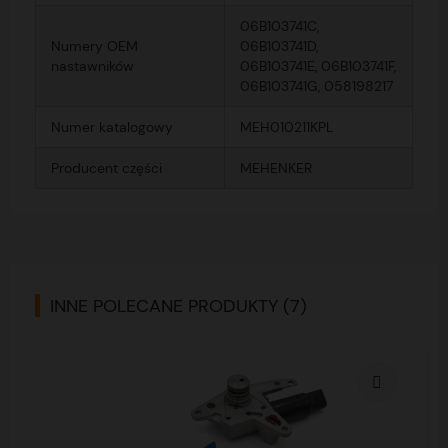
06B103741C,
Numery OEM
06B103741D,
nastawników
06B103741E, 06B103741F,
06B103741G, 058198217
Numer katalogowy
MEH010211KPL
Producent części
MEHENKER
INNE POLECANE PRODUKTY (7)