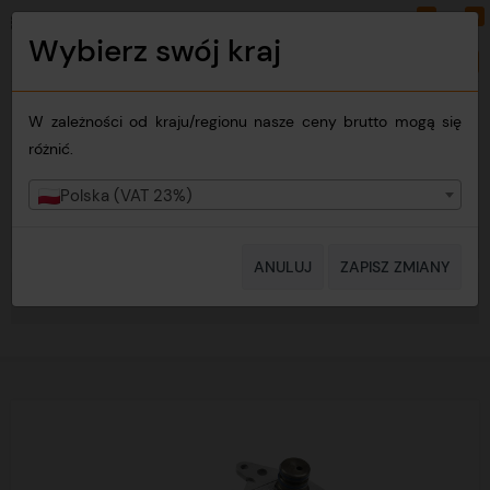
0
0
PLN
PL
Wybierz swój kraj
Zmień kraj
W zależności od kraju/regionu nasze ceny brutto mogą się
różnić.
Polska (VAT 23%)
ANULUJ
ZAPISZ ZMIANY
MENU