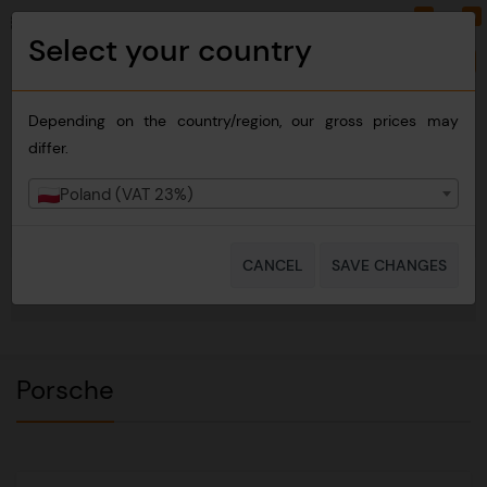
0
0
PLN
EN
Select your country
Change country
Depending on the country/region, our gross prices may
differ.
Poland (VAT 23%)
CANCEL
SAVE CHANGES
NAVIGATION
Porsche