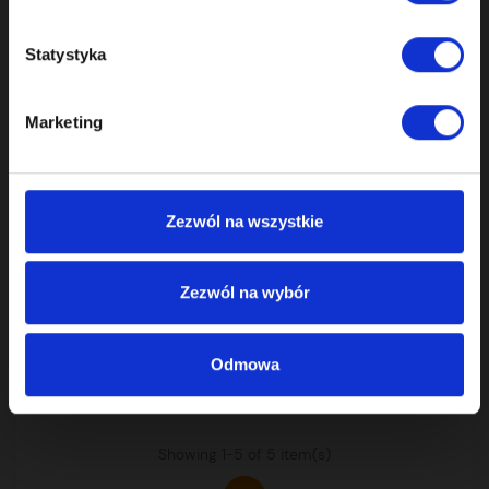
Statystyka
Marketing
REGENERATION OF THE CAMSHAFT ADJUSTER UNITS
CAMSHAFT ADJUSTER REPAIR PORSCHE 981 991 3.8 V6
MA1.03 MA1.23 MA1.71
Zezwól na wszystkie
1,499.00 zł
Zezwól na wybór
incl. tax
Odmowa
Showing 1-5 of 5 item(s)