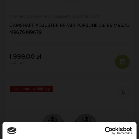
REGENERATION OF THE CAMSHAFT ADJUSTER UNITS
CAMSHAFT ADJUSTER REPAIR PORSCHE 3.6 B6 M96.70
M96.76 M96.79
1,999.00 zł
incl. tax
Ask about availability