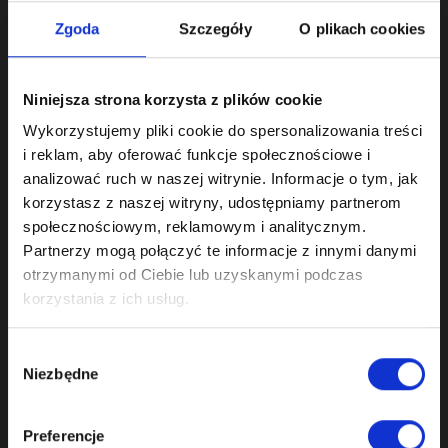
Zgoda
Szczegóły
O plikach cookies
Niniejsza strona korzysta z plików cookie
REGENERATION OF THE CAMSHAFT ADJUSTER UNITS
CAMSHAFT ADJUSTER REPAIR PORSCHE 4.8 V8 M48
Wykorzystujemy pliki cookie do spersonalizowania treści
i reklam, aby oferować funkcje społecznościowe i
analizować ruch w naszej witrynie. Informacje o tym, jak
korzystasz z naszej witryny, udostępniamy partnerom
1,999.00 zł
społecznościowym, reklamowym i analitycznym.
incl. tax
Partnerzy mogą połączyć te informacje z innymi danymi
otrzymanymi od Ciebie lub uzyskanymi podczas
korzystania z ich usług.
Wybór
Niezbędne
zgody
Preferencje