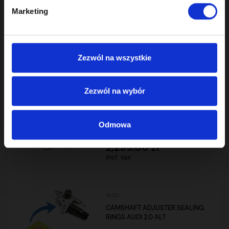
MERCEDES-BENZ
Marketing
MEHENKER® SEALING RINGS
VVT MERCEDES AMG V8 M156
M159 6.2 6.3
239.00 zł
Zezwól na wszystkie
incl. tax
Zezwól na wybór
ALFA ROMEO
MEHENKER® CAMSHAFT
ADJUSTERS SET ALFA ROMEO
Odmowa
1.75 1.8 TBI
2,299.00 zł
incl. tax
AUDI
CAMSHAFT ADJUSTER SEALING
RINGS AUDI 2.0 ALT