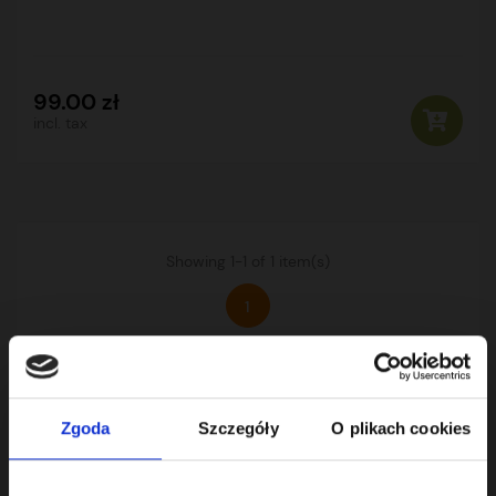
99.00 zł
incl. tax
Showing 1-1 of 1 item(s)
1
PRODUCT CATEGORIES
Zgoda
Szczegóły
O plikach cookies

TIMING CHAIN KITS