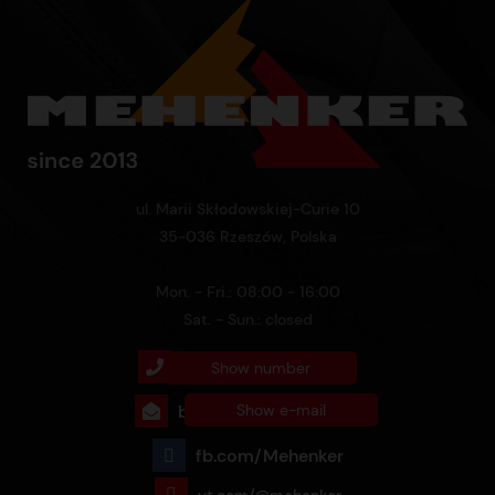
ul. Marii Skłodowskiej-Curie 10
35-036 Rzeszów, Polska
Mon. - Fri.: 08:00 - 16:00
Sat. - Sun.: closed
+48 732 760 770
Show number
biuro@mehenker.com
Show e-mail
fb.com/Mehenker