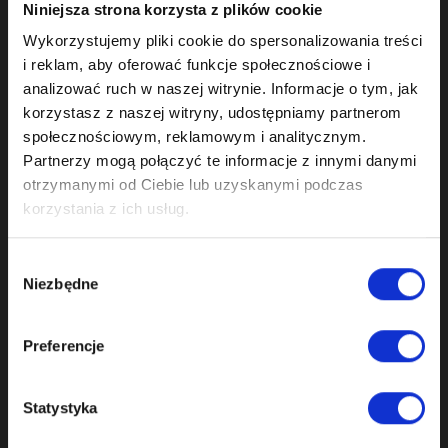
Niniejsza strona korzysta z plików cookie

CAMSHAFT SEALING RINGS
Wykorzystujemy pliki cookie do spersonalizowania treści

VANOS REPAIR KITS
i reklam, aby oferować funkcje społecznościowe i
analizować ruch w naszej witrynie. Informacje o tym, jak

CHAIN GUIDE RAILS
korzystasz z naszej witryny, udostępniamy partnerom

CAMSHAFT ADJUSTERS
społecznościowym, reklamowym i analitycznym.
Partnerzy mogą połączyć te informacje z innymi danymi

ELECTRIC CONTROL VALVES (SOLENOIDS)
otrzymanymi od Ciebie lub uzyskanymi podczas
korzystania z ich usług.

TIMING CHAIN SPROCKETS

REGENERATION OF THE CAMSHAFT ADJUSTER UNITS
Wybór
Niezbędne

zgody
OIL PUMP REPAIR
Preferencje
BEST SELLERS
Statystyka