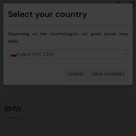
0
0
PLN
EN
Select your country
Change country
Depending on the country/region, our gross prices may
differ.
Poland (VAT 23%)
CANCEL
SAVE CHANGES
NAVIGATION
BMW