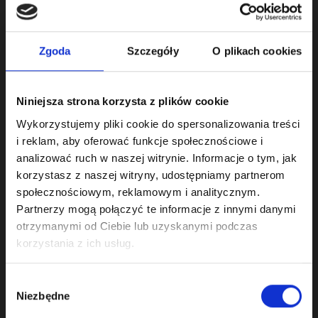
zmiennej fazy rozrządu.
Regeneracja obejmuje:
Zgoda
Szczegóły
O plikach cookies
- wymianę uszczelnień
- czyszczenie mechanizmu
Niniejsza strona korzysta z plików cookie
Do każdej zregenerowanej
Wykorzystujemy pliki cookie do spersonalizowania treści
części dołączamy:
i reklam, aby oferować funkcje społecznościowe i
- nowy simmering wałka
analizować ruch w naszej witrynie. Informacje o tym, jak
wykonany 90311-71002
korzystasz z naszej witryny, udostępniamy partnerom
- nowe uszczelnienie
korka regulatora
społecznościowym, reklamowym i analitycznym.
Partnerzy mogą połączyć te informacje z innymi danymi
otrzymanymi od Ciebie lub uzyskanymi podczas
Zastosowanie:
korzystania z ich usług.
Lexus LS 430 (2000-2006)
Lexus GS 430 (2000-2007)
Lexus SC 430/Toyota Soarer (2001-2010)
Wybór
Toyota Crown Majesta (2004-2010)
Niezbędne
zgody
Hongqi HQ430 (2006-2010)
GT500 Race Car