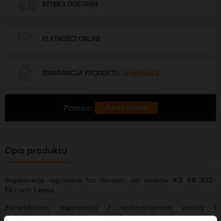
SZYBKA DOSTAWA
PŁATNOŚCI ONLINE
GWARANCJA PRODUKTU:
24 MIESIĄCE
Pomoc:
+48 732 760 770
Pokaż numer
Opis produktu
Regeneracja regulatora faz rozrządu do silników
4.2 V8 3UZ-
FE
marki
Lexus.
Kompleksowa regeneracja z wykorzystaniem wiedzy i
doświadczenia pierwszego w Polsce producenta systemów