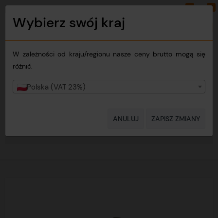
0
0
PLN
PL
Wybierz swój kraj
Zmień kraj
W zależności od kraju/regionu nasze ceny brutto mogą się
różnić.
Polska (VAT 23%)
ANULUJ
ZAPISZ ZMIANY
MENU