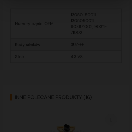
13050-50011,
1305050011,
Numery części OEM
9031171002, 90311-
71002
Kody silników
3UZ-FE
Silniki
4.3 V8
INNE POLECANE PRODUKTY (16)