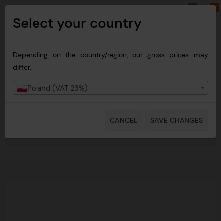
0
0
PLN
EN
Select your country
Change country
Depending on the country/region, our gross prices may
differ.
Poland (VAT 23%)
CANCEL
SAVE CHANGES
NAVIGATION