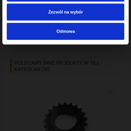
numbers
058109022D,
058109021M,
Zezwól na wybór
058109021D,
058109021F
Odmowa
POLECAMY INNE PRODUKTY W TEJ
KATEGORII (16)