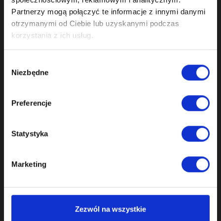
Partnerzy mogą połączyć te informacje z innymi danymi
otrzymanymi od Ciebie lub uzyskanymi podczas
OEM part number
079109115F
korzystania z ich usług.
AEB, AGU, AJH, APH, ARX,
ARZ, ATW, AUM, AVC,
Wybór
AWD, AWL, AWT, AWW,
Niezbędne
zgody
BJX, BKF, BKV, AJQ, APP,
Engine codes
ARY, ATC, AUQ, AWP, BEK,
BNU, AJL, BBU, BEX, BVR,
Preferencje
APY, AUL, AMK, AMU,
APX, BAM, BEA, BFV
Statystyka
Engines
1.8 R4 1.8T R4
Number of teeth
21
Marketing
058109021,
058109022B,
058109021B,
Zezwól na wszystkie
058109022C,
Cmashaft OME part
058109021K,