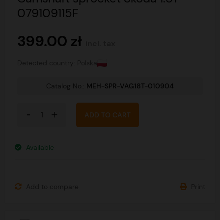
079109115F
399.00 zł
incl. tax
Detected country: Polska
Catalog No.:
MEH-SPR-VAG18T-010904
ADD TO CART
Available
Add to compare
Print