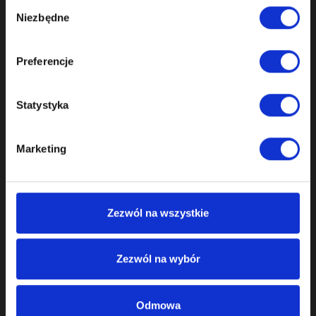
Wybór
Niezbędne
zgody
Preferencje
Statystyka
Marketing
STEUERKETTENSATZE
STEUERKETTENSATZE AUDI 4.0 W8 6.0 W12
Zezwól na wszystkie
0,00 zł
Zezwól na wybór
inkl. MwSt.
Odmowa