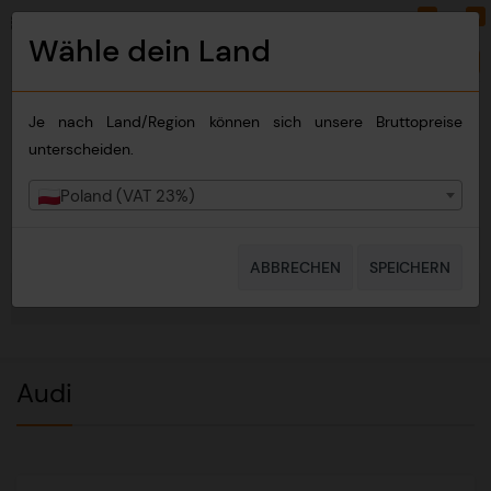
0
0
PLN
DE
Wähle dein Land
Land wechseln
Je nach Land/Region können sich unsere Bruttopreise
unterscheiden.
Poland (VAT 23%)
ABBRECHEN
SPEICHERN
NAVIGATION
Audi