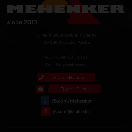
ul. Marii Skłodowskiej-Curie 10
35-036 Rzeszów, Polska
Mo. - Fr.: 08:00 - 16:00
Sa. - So.: geschlossen
+48 732 760 770
Zeig die Nummer
biuro@mehenker.com
Zeig die E-mail
fb.com/Mehenker
yt.com/@mehenker