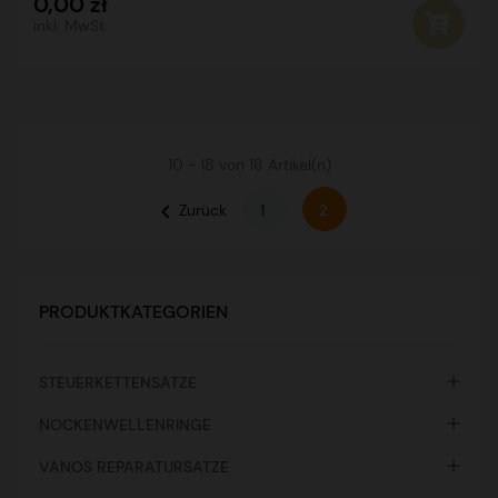
0,00 zł
inkl. MwSt.
10 - 18 von 18 Artikel(n)

Zurück
1
2
PRODUKTKATEGORIEN

STEUERKETTENSATZE

NOCKENWELLENRINGE

VANOS REPARATURSATZE