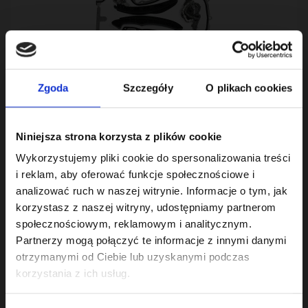
Zgoda
Szczegóły
O plikach cookies
STEUERKETTENSATZE
Niniejsza strona korzysta z plików cookie
STEUERKETTENSATZE AUDI 1.4 1.6 TSI 18/18
Wykorzystujemy pliki cookie do spersonalizowania treści
i reklam, aby oferować funkcje społecznościowe i
analizować ruch w naszej witrynie. Informacje o tym, jak
korzystasz z naszej witryny, udostępniamy partnerom
0,00 zł
społecznościowym, reklamowym i analitycznym.
inkl. MwSt.
Partnerzy mogą połączyć te informacje z innymi danymi
otrzymanymi od Ciebie lub uzyskanymi podczas
korzystania z ich usług.
Verfügbarkeit anfragen Verfügbarkeit anfragen