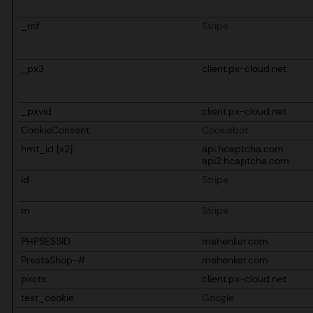
_mf
Stripe
_px3
client.px-cloud.net
_pxvid
client.px-cloud.net
CookieConsent
Cookiebot
hmt_id [x2]
api.hcaptcha.com
api2.hcaptcha.com
id
Stripe
m
Stripe
PHPSESSID
mehenker.com
PrestaShop-#
mehenker.com
pxcts
client.px-cloud.net
test_cookie
Google