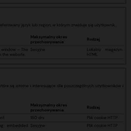
referowany język lub region, w którym znajduje się użytkownik.
Maksymalny okres
Rodzaj
przechowywania
t window - The
Sesyjne
Lokalny magazyn
n the website.
HTML
tóre są istotne i interesujące dla poszczególnych użytkowników i
Maksymalny okres
Rodzaj
przechowywania
nt.
180 dni
Plik cookie HTTP
sing embedded
Sesyjne
Plik cookie HTTP