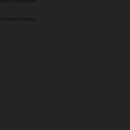
ŚRODKI TECHNICZNE
 POLITYKA COOKIES