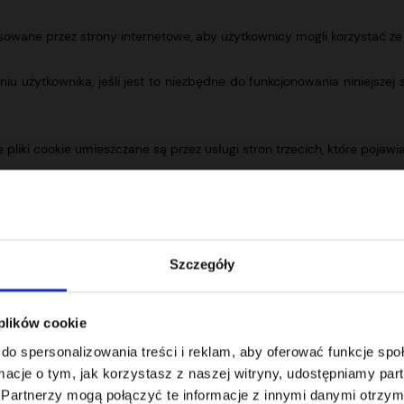
stosowane przez strony internetowe, aby użytkownicy mogli korzystać z
 użytkownika, jeśli jest to niezbędne do funkcjonowania niniejszej
e pliki cookie umieszczane są przez usługi stron trzecich, które pojawi
ików cookie na naszej witrynie.
 nami skontaktować i w jaki sposób przetwarzamy dane osobowe w rama
Szczegóły
u z nami w sprawie Pana(Pani) zgody
 plików cookie
do spersonalizowania treści i reklam, aby oferować funkcje sp
ormacje o tym, jak korzystasz z naszej witryny, udostępniamy p
Partnerzy mogą połączyć te informacje z innymi danymi otrzym
 przez
Cookiebot
: