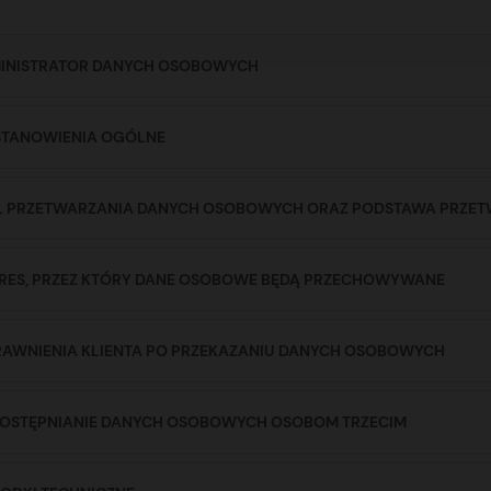
DMINISTRATOR DANYCH OSOBOWYCH
OSTANOWIENIA OGÓLNE
 CEL PRZETWARZANIA DANYCH OSOBOWYCH ORAZ PODSTAWA PRZ
OKRES, PRZEZ KTÓRY DANE OSOBOWE BĘDĄ PRZECHOWYWANE
PRAWNIENIA KLIENTA PO PRZEKAZANIU DANYCH OSOBOWYCH
UDOSTĘPNIANIE DANYCH OSOBOWYCH OSOBOM TRZECIM