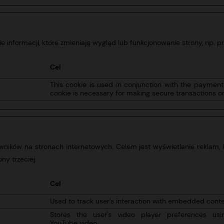
ie informacji, które zmieniają wygląd lub funkcjonowanie strony, np. p
Cel
This cookie is used in conjunction with the paymen
cookie is necessary for making secure transactions o
ników na stronach internetowych. Celem jest wyświetlanie reklam, k
y trzeciej.
Cel
Used to track user’s interaction with embedded conte
Stores the user's video player preferences u
YouTube video