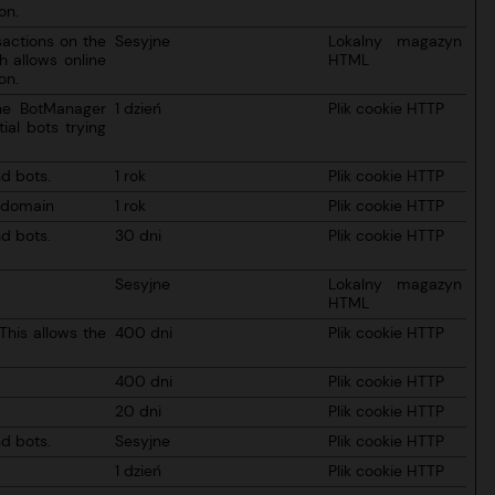
on.
sactions on the
Sesyjne
Lokalny magazyn
h allows online
HTML
on.
The BotManager
1 dzień
Plik cookie HTTP
ial bots trying
d bots.
1 rok
Plik cookie HTTP
t domain
1 rok
Plik cookie HTTP
d bots.
30 dni
Plik cookie HTTP
Sesyjne
Lokalny magazyn
HTML
This allows the
400 dni
Plik cookie HTTP
400 dni
Plik cookie HTTP
20 dni
Plik cookie HTTP
d bots.
Sesyjne
Plik cookie HTTP
1 dzień
Plik cookie HTTP