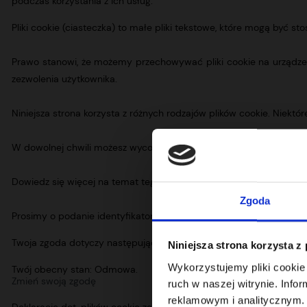
podczas korzystania z ich usług.
Pliki cookie (ciasteczka) to małe pliki tekstowe, które mogą być 
Prawo stanowi, że możemy przechowywać pliki cookie na urządzeniu
zezwolenia użytkownika.
Niniejsza strona korzysta z różnych rodzajów plików cookie. Niektór
W dowolnej chwili możesz wycofać swoją zgodę w Deklaracji dot. pl
Dowiedz się więcej na temat tego, kim jesteśmy, jak można się z
Zgoda
Prosimy o podanie identyfikatora Pana(Pani) zgody i daty kontakt
Twoja zgoda dotyczy następujących domen: mehenker.com
Niniejsza strona korzysta z
Wykorzystujemy pliki cookie 
Twój obecny stan: Odmowa.
Zmień swoją zgodę
ruch w naszej witrynie. Inf
reklamowym i analitycznym. 
Deklarację dot. plików cookie zaktualizowano ostatnio 20/07/2026