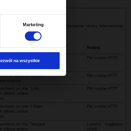
Marketing
 stronie i dostęp do bezpiecznych obszarów strony internetowej.
Maksymalny okres
Rodzaj
przechowywania
d bots. This is
1 dzień
Plik cookie HTTP
ezwól na wszystkie
orts on the use
 This is used in
1 dzień
Plik cookie HTTP
 experience.
sactions on the
1 rok
Plik cookie HTTP
h allows online
on.
sactions on the
1 dzień
Plik cookie HTTP
h allows online
on.
sactions on the
Sesyjne
Lokalny magazyn
h allows online
HTML