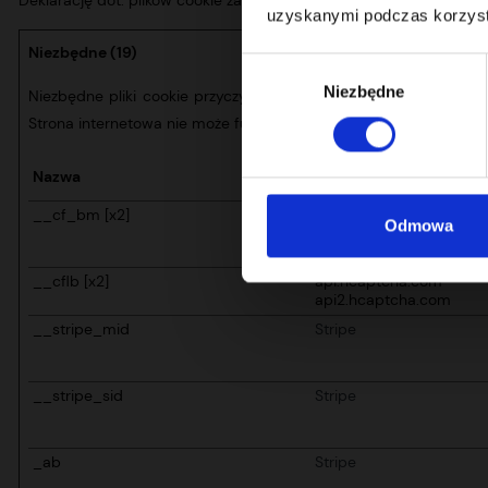
uzyskanymi podczas korzysta
Niezbędne (19)
Wybór
Niezbędne
zgody
Niezbędne pliki cookie przyczyniają się do użyteczności strony
Strona internetowa nie może funkcjonować poprawnie bez tych c
Nazwa
Dostawca
__cf_bm [x2]
hcaptcha.com
Odmowa
Stripe
__cflb [x2]
api.hcaptcha.com
api2.hcaptcha.com
__stripe_mid
Stripe
__stripe_sid
Stripe
_ab
Stripe