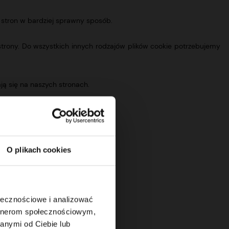
e stron w bardziej sprawny sposób.
 strony. Do wszystkich innych rodzajów plików cookie potrzebujemy
ają się na naszych stronach.
ch Polityki prywatności.
O plikach cookies
ołecznościowe i analizować
artnerom społecznościowym,
anymi od Ciebie lub