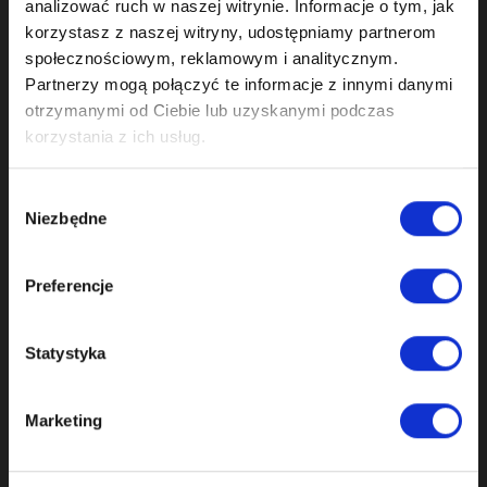
analizować ruch w naszej witrynie. Informacje o tym, jak
korzystasz z naszej witryny, udostępniamy partnerom
KETTENRÄDER
społecznościowym, reklamowym i analitycznym.
NOCKENWELLENKETTENRAD AUDI 1.8T 079109115F
Partnerzy mogą połączyć te informacje z innymi danymi
otrzymanymi od Ciebie lub uzyskanymi podczas
korzystania z ich usług.
399,00 zł
Wybór
inkl. MwSt.
Niezbędne
zgody
Preferencje
Statystyka
Marketing