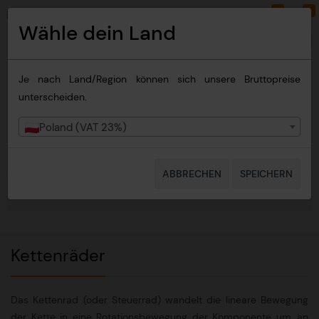
0
0
PLN
DE
Wähle dein Land
Land wechseln
Je nach Land/Region können sich unsere Bruttopreise
unterscheiden.
Poland (VAT 23%)
ABBRECHEN
SPEICHERN
NAVIGATION
Kettenräder
Das Kettenrad (oder Steuerrad) wandelt die lineare Bewegung
der Kette in eine Rotationsbewegung der Komponente um, an