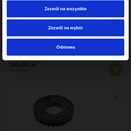
Zezwól na wszystkie
KETTENRÄDER
Zezwól na wybór
NOCKENWELLENKETTENRAD AUDI 2.0 ALT
06B109115A
Odmowa
399,00 zł
inkl. MwSt.