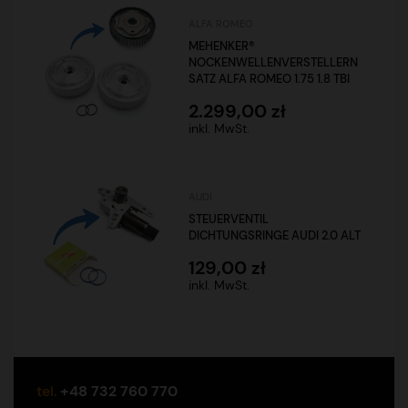
ALFA ROMEO
MEHENKER®
NOCKENWELLENVERSTELLERN
SATZ ALFA ROMEO 1.75 1.8 TBI
2.299,00 zł
inkl. MwSt.
AUDI
STEUERVENTIL
DICHTUNGSRINGE AUDI 2.0 ALT
129,00 zł
inkl. MwSt.
tel.
+48 732 760 770