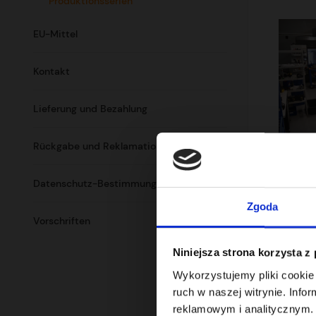
Produktionsserien
EU-Mittel
Kontakt
Lieferung und Bezahlung
Rückgabe und Reklamation
Nehmen Si
Datenschutz-Bestimmungen
zugeschni
der Quali
Zgoda
Vorschriften
unterstütz
Niniejsza strona korzysta z
Kontaktier
Wykorzystujemy pliki cookie 
Beispie
ruch w naszej witrynie. Inf
reklamowym i analitycznym. 