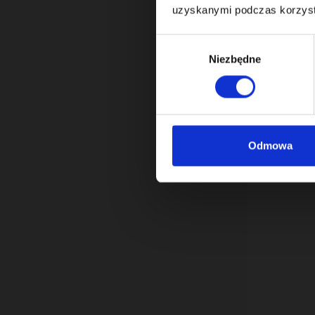
uzyskanymi podczas korzysta
Wybór
Niezbędne
zgody
Odmowa