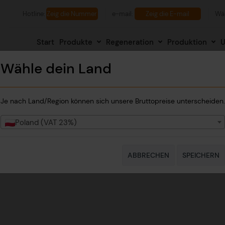
Hotline:
+48 732 760 770
Zeig die Nummer
e-mail:
biuro@mehenker.com
Zeig die E-mail
Wä
Start
Produkte
Regeneration
Produktion
Ü
Wähle dein Land
Je nach Land/Region können sich unsere Bruttopreise unterscheiden.
Poland (VAT 23%)
ABBRECHEN
SPEICHERN