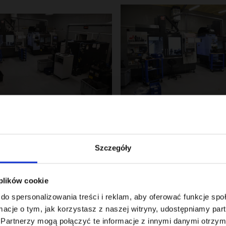
e noch heute Kontakt mit uns auf, um Ihre Bedürfnisse zu besp
ttenes Angebot zu erhalten. Ihre Zeit ist uns wichtig. Deshalb sorge
tät. Unsere Experten sind bereit, alle Ihre Fragen zu beantwor
Szczegóły
en.
 plików cookie
en Sie uns über das Kontaktformular.
do spersonalizowania treści i reklam, aby oferować funkcje sp
le unserer Produkte
ormacje o tym, jak korzystasz z naszej witryny, udostępniamy p
Partnerzy mogą połączyć te informacje z innymi danymi otrzym