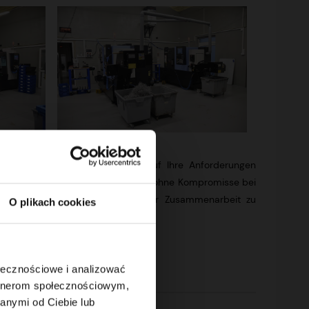
rechen und ein individuelles, auf Ihre Anforderungen
n wir für schnelle Projektumsetzung, ohne Kompromisse bei
ten und Sie in jeder Phase unserer Zusammenarbeit zu
O plikach cookies
ołecznościowe i analizować
artnerom społecznościowym,
anymi od Ciebie lub