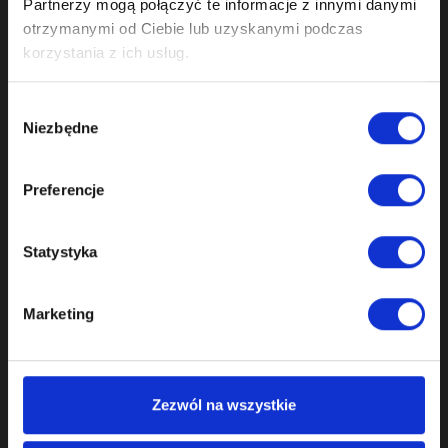
Partnerzy mogą połączyć te informacje z innymi danymi
otrzymanymi od Ciebie lub uzyskanymi podczas
korzystania z ich usług.
03C109158H, 03C109507BD,
03C109509AA,03C109469R,
OEM-Nr.
03C109088G, 03C109571K,
Wybór
03C105209BD,
Niezbędne
zgody
03C109287G, 03C198229C
CAXA, CNVA, CAXC, CMSA,
Preferencje
Motorcodes
CMSB
Anzahl der
Statystyka
8
Elemente im Set
Anzahl der
Marketing
130
Kettenglieder
Anzahl der Zähne
36
des Phasenreglers
Zezwól na wszystkie
Anzahl der
18/23
Kurbelwellenzähne