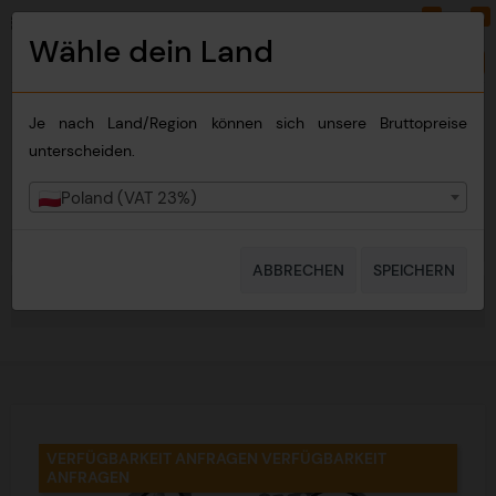
0
0
PLN
DE
Wähle dein Land
Land wechseln
Je nach Land/Region können sich unsere Bruttopreise
unterscheiden.
Poland (VAT 23%)
ABBRECHEN
SPEICHERN
NAVIGATION
VERFÜGBARKEIT ANFRAGEN VERFÜGBARKEIT
ANFRAGEN