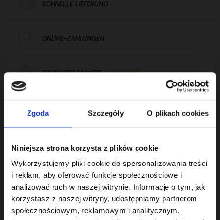
SCHNELLE LIEFERUNG
ONLINE-ZAHLUNGEN
PRODUKTGARANTIE:
24 MONATE
Unterstützung:
+48 732 760 770
Zeig die Nummer
Zgoda
Szczegóły
O plikach cookies
Produktbeschreibung
Niniejsza strona korzysta z plików cookie
Wykorzystujemy pliki cookie do spersonalizowania treści
i reklam, aby oferować funkcje społecznościowe i
analizować ruch w naszej witrynie. Informacje o tym, jak
korzystasz z naszej witryny, udostępniamy partnerom
Technische parameter
społecznościowym, reklamowym i analitycznym.